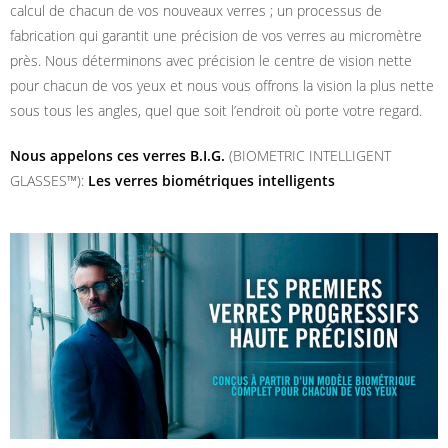
calcul de chacun de vos nouveaux verres ; un processus de
fabrication qui garantit une précision de vos verres au micromètre
près. Nous déterminons avec précision le centre de vision nette
pour chacun de vos yeux et nous vous offrons la vision la plus nette
sous tous les angles, quel que soit l’endroit où porte votre regard.
Nous appelons ces verres B.I.G.
(BIOMETRIC INTELLIGENT
GLASSES™):
Les verres biométriques intelligents