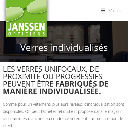
contenu
principal
Menu
Verres individualisés
LES VERRES UNIFOCAUX, DE
PROXIMITÉ OU PROGRESSIFS
PEUVENT ÊTRE
FABRIQUÉS DE
MANIÈRE INDIVIDUALISÉE.
Comme pour un vêtement, plusieurs niveaux d’individualisation sont
disponibles. On peut l’acheter tel qu’il est proposé dans le magasin,
raccourcir les manches ou coudre ce vêtement sur-mesure pour le
client.